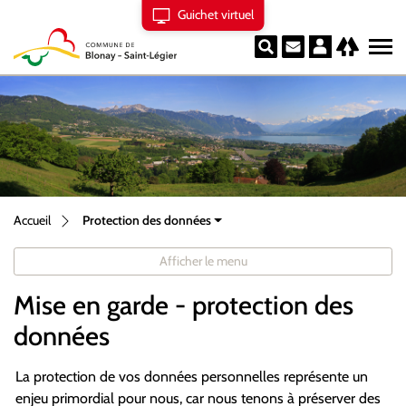
Guichet virtuel
Blonay
Linktree
Rechercher
Contact
Page d'accueil
Accèder à la navigation
Accèder au contenu
Accèder à l'outil de recherche
Accèder à la table des matières
Accueil
Protection des données
Afficher le menu
Mise en garde - protection des
données
La protection de vos données personnelles représente un
enjeu primordial pour nous, car nous tenons à préserver des