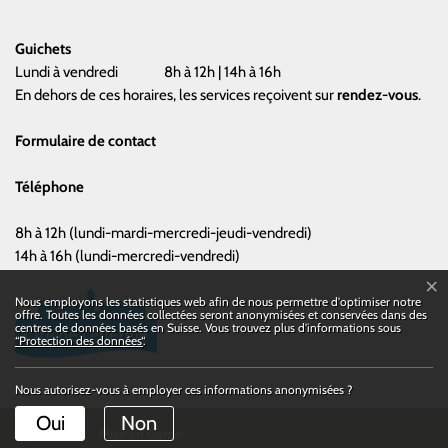
Guichets
Lundi à vendredi
8h à 12h | 14h à 16h
En dehors de ces horaires, les services reçoivent sur
rendez-vous
.
Formulaire de contact
Téléphone
8h à 12h (lundi-mardi-mercredi-jeudi-vendredi)
14h à 16h (lundi-mercredi-vendredi)
×
Statistiques web
Nous employons les statistiques web afin de nous permettre d'optimiser notre
offre. Toutes les données collectées seront anonymisées et conservées dans des
centres de données basés en Suisse. Vous trouvez plus d'informations sous
“Protection des données“
.
Nous autorisez-vous à employer ces informations anonymisées ?
Oui
Non
Toolbar
Impressum
Mise en Garde