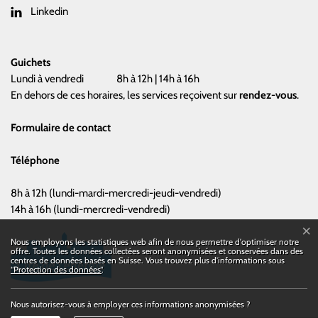
Linkedin
Guichets
Lundi à vendredi
8h à 12h | 14h à 16h
En dehors de ces horaires, les services reçoivent sur
rendez-vous
.
Formulaire de contact
Téléphone
8h à 12h (lundi-mardi-mercredi-jeudi-vendredi)
14h à 16h (lundi-mercredi-vendredi)
×
Statistiques web
Nous employons les statistiques web afin de nous permettre d'optimiser notre
offre. Toutes les données collectées seront anonymisées et conservées dans des
centres de données basés en Suisse. Vous trouvez plus d'informations sous
“Protection des données“
.
Nous autorisez-vous à employer ces informations anonymisées ?