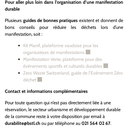
Pour aller plus loin dans l’organisation d’une manifestation
durable
Plusieurs
guides de bonnes pratiques
existent et donnent de
bons conseils pour réduire les déchets lors d’une
manifestation, soit :
Kit Manif, plateforme vaudoise pour les
Ce lien externe va ouvr
organisateurs de manifestations
Manifestation Verte, plateforme pour des
Ce lien exter
événements sportifs et culturels durables
Zero Waste Switzerland, guide de l’Evénement Zéro
Ce lien externe va ouvrir une nouvelle fenêtre.
déchet
Contact et informations complémentaires
Pour toute question qui n’est pas directement liée à une
réservation, le secteur urbanisme et développement durable
de la commune reste à votre disposition par email à
durabilite@bstl.ch
ou par téléphone au
021 564 02 67
.