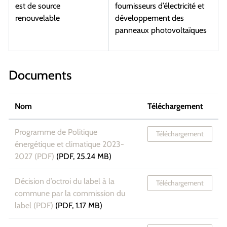
est de source
fournisseurs d’électricité et
renouvelable
développement des
panneaux photovoltaïques
Documents
Nom
Téléchargement
Programme de Politique
Téléchargement
énergétique et climatique 2023-
2027 (PDF)
(PDF, 25.24 MB)
Décision d’octroi du label à la
Téléchargement
commune par la commission du
label (PDF)
(PDF, 1.17 MB)