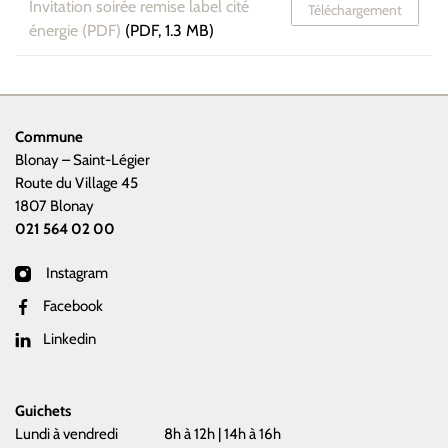
Invitation soirée remise label cité
Téléchargement
énergie (PDF)
(PDF, 1.3 MB)
Commune
Blonay – Saint-Légier
Route du Village 45
1807 Blonay
021 564 02 00
Instagram
Facebook
Linkedin
Guichets
Lundi à vendredi
8h à 12h | 14h à 16h