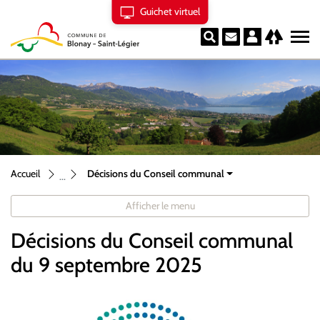
Guichet virtuel
Blonay
Linktree
Rechercher
Contact
Page d'accueil
Accèder à la navigation
Accèder au contenu
Accèder à l'outil de recherche
Accèder à la table des matières
Accueil
Décisions du Conseil communal
Afficher le menu
Décisions du Conseil communal
du 9 septembre 2025