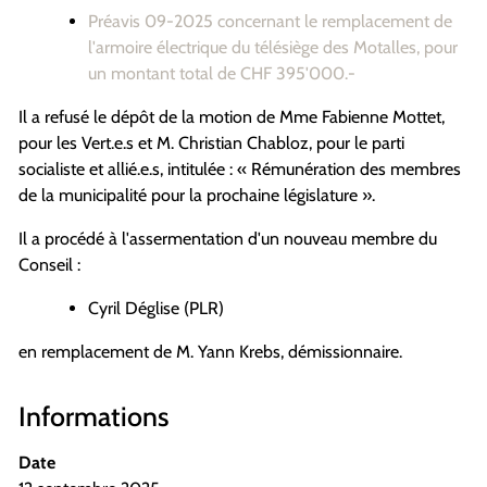
Préavis 09-2025 concernant le remplacement de
l'armoire électrique du télésiège
des Motalles, pour
un montant total de CHF 395'000.-
Il a refusé le dépôt de la motion de Mme Fabienne Mottet,
pour les Vert.e.s et M. Christian Chabloz, pour le parti
socialiste et allié.e.s, intitulée : « Rémunération des membres
de la municipalité pour la prochaine législature ».
Il a procédé à l'assermentation d'un nouveau membre du
Conseil :
Cyril Déglise (PLR)
en remplacement de M. Yann Krebs, démissionnaire.
Informations
Date